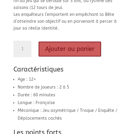
fin du jeu qui se déroule sur 3 ans, au rythme des
saisons (12 tours de jeu).
Les enquêteurs l’emportent en empêchant la Bête
d’atteindre son objectif ou en parvenant à percer à
jour sa réelle identité.
quantité
Ajouter au panier
de
La
Bête
Caractéristiques
Age : 12+
Nombre de joueurs : 2 à 5
Durée : 60 minutes
Langue : Française
Mécanique : Jeu asymétrique / Traque / Enquête /
Déplacements cachés
Les points forts