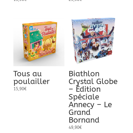
Tous au
Biathlon
poulailler
Crystal Globe
– Édition
15,90
€
Spéciale
Annecy – Le
Grand
Bornand
49,90
€