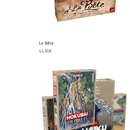
La Bête
43,90
€