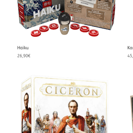
Haïku
Ka
26,90
€
45