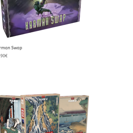
rman Swap
,90
€