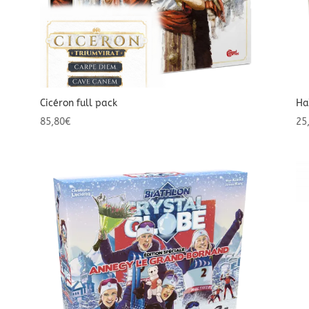
Cicéron full pack
Ha
85,80
€
25