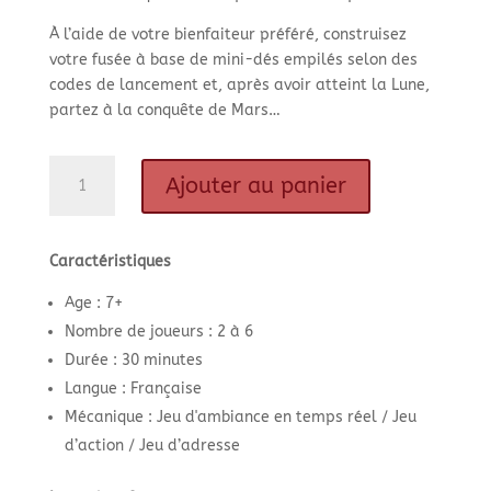
À l’aide de votre bienfaiteur préféré, construisez
votre fusée à base de mini-dés empilés selon des
codes de lancement et, après avoir atteint la Lune,
partez à la conquête de Mars…
quantité
Ajouter au panier
de
Va
mourir
Caractéristiques
sur
Mars
Age : 7+
Nombre de joueurs : 2 à 6
Durée : 30 minutes
Langue : Française
Mécanique : Jeu d'ambiance en temps réel / Jeu
d’action / Jeu d’adresse