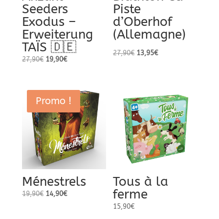
Seeders
Piste
Exodus –
d’Oberhof
Erweiterung
(Allemagne)
TAÏS 🇩🇪
Le
Le
27,90
€
13,95
€
Le
Le
27,90
€
19,90
€
prix
prix
prix
prix
initial
actuel
initial
actuel
était :
est :
était :
est :
27,90€.
13,95€.
Promo !
27,90€.
19,90€.
Ménestrels
Tous à la
ferme
Le
Le
19,90
€
14,90
€
prix
prix
15,90
€
initial
actuel