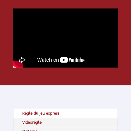
Règle du jeu express
Vidéorègle