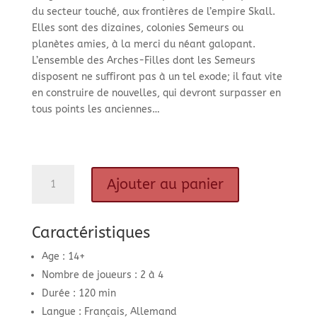
du secteur touché, aux frontières de l’empire Skall.
Elles sont des dizaines, colonies Semeurs ou
planètes amies, à la merci du néant galopant.
L’ensemble des Arches-Filles dont les Semeurs
disposent ne suffiront pas à un tel exode; il faut vite
en construire de nouvelles, qui devront surpasser en
tous points les anciennes…
quantité
Ajouter au panier
de
Seeders
Exodus
Caractéristiques
Age : 14+
Nombre de joueurs : 2 à 4
Durée : 120 min
Langue : Français, Allemand