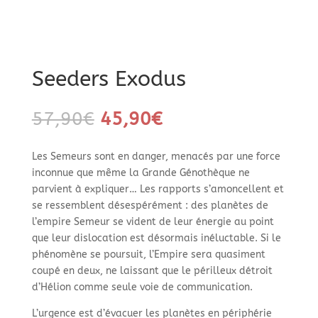
Seeders Exodus
Le
Le
57,90
€
45,90
€
prix
prix
initial
actuel
Les Semeurs sont en danger, menacés par une force
était :
est :
inconnue que même la Grande Génothèque ne
57,90€.
45,90€.
parvient à expliquer… Les rapports s’amoncellent et
se ressemblent désespérément : des planètes de
l’empire Semeur se vident de leur énergie au point
que leur dislocation est désormais inéluctable. Si le
phénomène se poursuit, l’Empire sera quasiment
coupé en deux, ne laissant que le périlleux détroit
d’Hélion comme seule voie de communication.
L’urgence est d’évacuer les planètes en périphérie