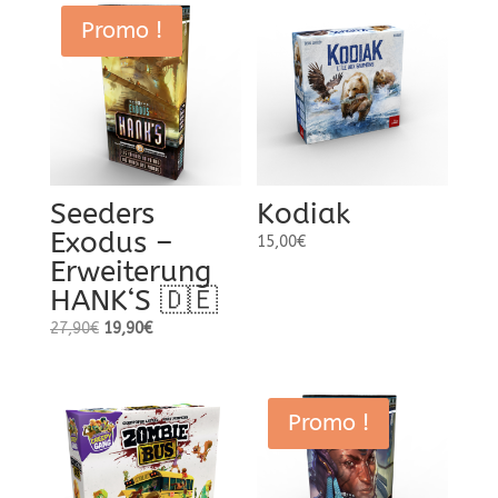
Promo !
Seeders
Kodiak
Exodus –
15,00
€
Erweiterung
HANK‘S 🇩🇪
Le
Le
27,90
€
19,90
€
prix
prix
initial
actuel
était :
est :
Promo !
27,90€.
19,90€.