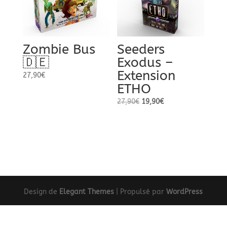
Zombie Bus
Seeders
🇩🇪
Exodus –
Extension
27,90
€
ETHO
Le
Le
27,90
€
19,90
€
prix
prix
initial
actuel
était :
est :
27,90€.
19,90€.
Design de
Elegant Themes
| Propulsé par
WordPress