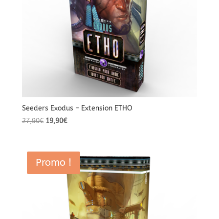
Seeders Exodus – Extension ETHO
Le
Le
27,90
€
19,90
€
prix
prix
initial
actuel
était :
est :
Promo !
27,90€.
19,90€.