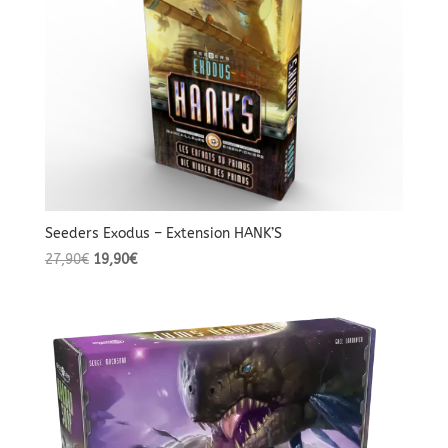
Seeders Exodus – Extension HANK’S
Le
Le
27,90
€
19,90
€
prix
prix
initial
actuel
était :
est :
27,90€.
19,90€.