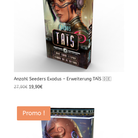
Anzahl Seeders Exodus – Erweiterung TAÏS 🇩🇪
Le
Le
27,90
€
19,90
€
prix
prix
initial
actuel
était :
est :
Promo !
27,90€.
19,90€.