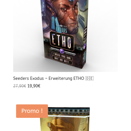
Seeders Exodus – Erweiterung ETHO 🇩🇪
Le
Le
27,90
€
19,90
€
prix
prix
initial
actuel
était :
est :
Promo !
27,90€.
19,90€.