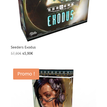
Seeders Exodus
Le
Le
57,90
€
45,90
€
prix
prix
initial
actuel
était :
est :
Promo !
57,90€.
45,90€.