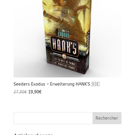
Seeders Exodus – Erweiterung HANK‘S 🇩🇪
Le
Le
27,90
€
19,90
€
prix
prix
initial
actuel
était :
est :
27,90€.
19,90€.