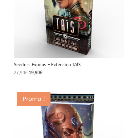
Seeders Exodus – Extension TAÏS
Le
Le
27,90
€
19,90
€
prix
prix
initial
actuel
était :
est :
Promo !
27,90€.
19,90€.